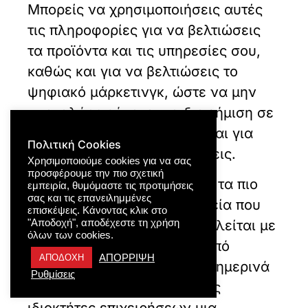
Μπορείς να χρησιμοποιήσεις αυτές
τις πληροφορίες για να βελτιώσεις
τα προϊόντα και τις υπηρεσίες σου,
καθώς και για να βελτιώσεις το
ψηφιακό μάρκετινγκ, ώστε να μην
σπαταλάς χρήματα για διαφήμιση σε
άτομα που δεν ενδιαφέρονται για
Πολιτική Cookies
αυτά που έχεις να προσφέρεις.
Χρησιμοποιούμε cookies για να σας
προσφέρουμε την πιο σχετική
Η Google Ads είναι ένα από τα πιο
εμπειρία, θυμόμαστε τις προτιμήσεις
σας και τις επανειλημμένες
ισχυρά διαφημιστικά εργαλεία που
επισκέψεις. Κάνοντας κλικ στο
δημιουργήθηκαν ποτέ. Ασχολείται με
"Αποδοχή", αποδέχεστε τη χρήση
όλων των cookies.
εκατομμύρια αναζητήσεις από
ΑΠΟΡΡΙΨΗ
ΑΠΟΔΟΧΗ
χρήστες του Διαδικτύου καθημερινά
Ρυθμίσεις
και στη συνέχεια δίνει στους
ιδιοκτήτες επιχειρήσεων μια