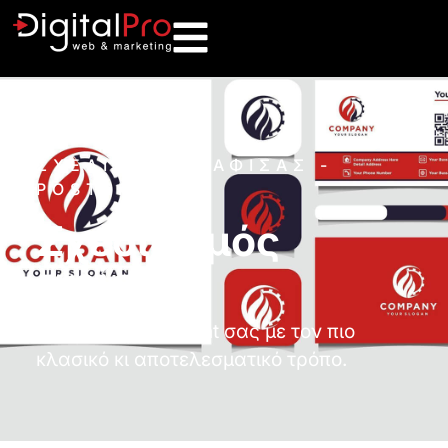
ΣΧΕΔΙΑΣΜΟΣ ΑΦΙΣΑΣ -
POSTER
Σχεδιασμός
αφίσας
Διαφημίστε το event σας με τον πιο
κλασικό κι αποτελεσματικό τρόπο.