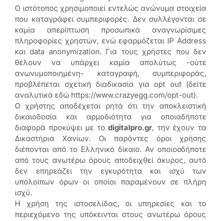
Ο ιστότοπος χρησιμοποιεί εντελώς ανώνυμα στοιχεία
που καταγράφει συμπεριφορές. Δεν συλλέγονται σε
καμία απερίπτωση προσωπικά αναγνωρίσιμες
πληροφορίες χρηστών, ενώ εφαρμόζεται IP Address
και data anonymization. Για τους χρήστες που δεν
θέλουν να υπάρχει καμία απολύτως -ούτε
ανωνυμοποιημένη- καταγραφή, συμπεριφοράς,
προβλέπεται σχετική διαδικασία για opt out (δείτε
αναλυτικά εδώ https://www.crazyegg.com/opt-out).
Ο χρήστης αποδέχεται ρητά ότι την αποκλειστική
δικαιοδοσία και αρμοδιότητα για οποιαδήποτε
διαφορά προκύψει με το
digitalpro.gr
, την έχουν τα
Δικαστήρια Χανίων. Οι παρόντες όροι χρήσης
διέπονται από το Ελληνικό δίκαιο. Αν οποιοσδήποτε
από τους ανωτέρω όρους αποδειχθεί άκυρος, αυτό
δεν επηρεάζει την εγκυρότητα και ισχύ των
υπολοίπων όρων οι οποίοι παραμένουν σε πλήρη
ισχύ.
Η χρήση της ιστοσελίδας, οι υπηρεσίες και το
περιεχόμενο της υπόκεινται στους ανωτέρω όρους