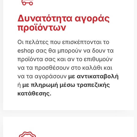
ένα eshop ο χρήστης μπορεί να δει τα
Δυνατότητα αγοράς
προϊόντα σε στυλ καταλόγου, με τιμή,
φωτογραφίες, να κάνει "Προσθήκη στα
προϊόντων
αγαπημένα" και "Προσθήκη στο
καλάθι". Στη συνέχεια, αν το επιθυμεί,
Οι πελάτες που επισκέπτονται το
μπορεί να πραγματοποιήσει την
eshop σας θα μπορούν να δουν τα
αγορά του.
προϊόντα σας και αν το επιθυμούν
να τα προσθέσουν στο καλάθι και
Ενδιαφέρομαι για eshop
να τα αγοράσουν
με αντικαταβολή
ή
με πληρωμή μέσω τραπεζικής
κατάθεσης.