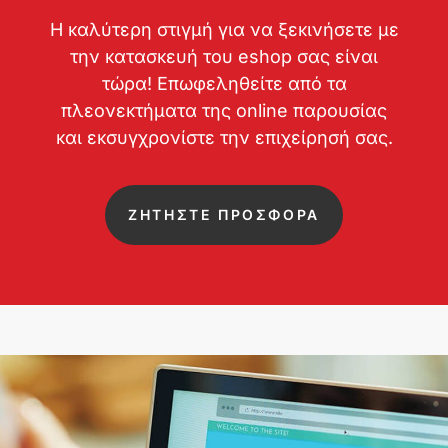
Η καλύτερη στιγμή για να ξεκινήσετε με
την κατασκευή του eshop σας είναι
τώρα! Επωφεληθείτε από τα
πλεονεκτήματα της online παρουσίας
και εκσυγχρονίστε την επιχείρησή σας.
ΖΗΤΗΣΤΕ ΠΡΟΣΦΟΡΑ