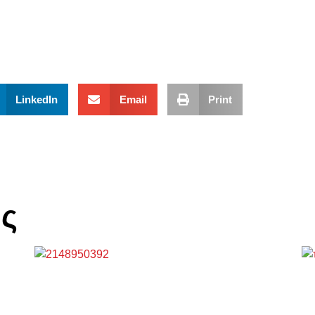
LinkedIn
Email
Print
ης