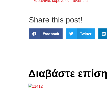
καραντίνα
,
κορονοϊός
,
πανδημία
Share this post!
Facebook
Twitter
Διαβάστε επίσ