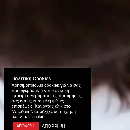
Πολιτική Cookies
Χρησιμοποιούμε cookies για να σας
προσφέρουμε την πιο σχετική
εμπειρία, θυμόμαστε τις προτιμήσεις
σας και τις επανειλημμένες
επισκέψεις. Κάνοντας κλικ στο
"Αποδοχή", αποδέχεστε τη χρήση
όλων των cookies.
ΑΠΟΡΡΙΨΗ
ΑΠΟΔΟΧΗ