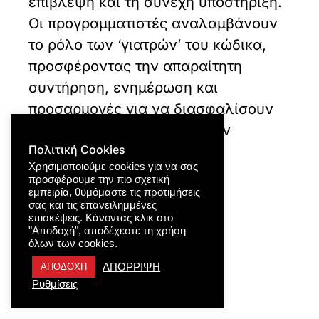
επίβλεψη και τη συνεχή υποστήριξη.
Οι προγραμματιστές αναλαμβάνουν
το ρόλο των ‘γιατρών’ του κώδικα,
προσφέροντας την απαραίτητη
συντήρηση, ενημέρωση και
προσαρμογές για να διασφαλίσουν
τη συνεχή λειτουργία και την
ανανέωση της ιστοσελίδας.
Πολιτική Cookies
Χρησιμοποιούμε cookies για να σας
προσφέρουμε την πιο σχετική
εμπειρία, θυμόμαστε τις προτιμήσεις
σας και τις επανειλημμένες
επισκέψεις. Κάνοντας κλικ στο
"Αποδοχή", αποδέχεστε τη χρήση
όλων των cookies.
ΑΠΟΡΡΙΨΗ
ΑΠΟΔΟΧΗ
Ρυθμίσεις