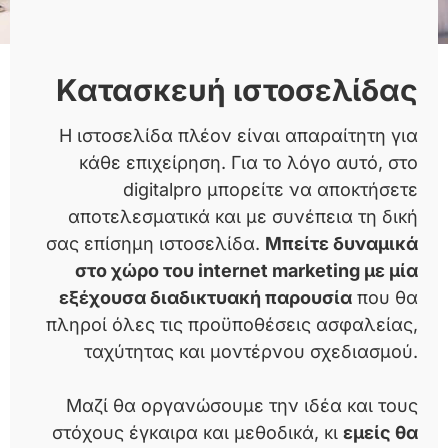
Κατασκευή ιστοσελίδας
Αφήστε το πάνω μας
Η ιστοσελίδα πλέον είναι απαραίτητη για
Σας παρέχουμε ένα ολοκληρωμένο
κάθε επιχείρηση. Για το λόγο αυτό, στο
πακέτο σύγχρονων υπηρεσιών, με
digitalpro μπορείτε να αποκτήσετε
στόχο της ενίσχυση της διαδικτυακής
αποτελεσματικά και με συνέπεια τη δική
σας παρουσίας.
σας επίσημη ιστοσελίδα.
Μπείτε δυναμικά
στο χώρο του internet marketing με μία
εξέχουσα διαδικτυακή παρουσία
που θα
πληροί όλες τις προϋποθέσεις ασφαλείας,
ταχύτητας και μοντέρνου σχεδιασμού.
Μαζί θα οργανώσουμε την ιδέα και τους
στόχους έγκαιρα και μεθοδικά, κι
εμείς θα