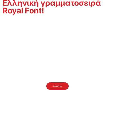
Ελληνική γραμματοσειρά
Royal Font!
Royal Font
Αποκτήστε την δωρεάν Ελληνική γραμματοσειρά Royal Font!
Περισσότερα