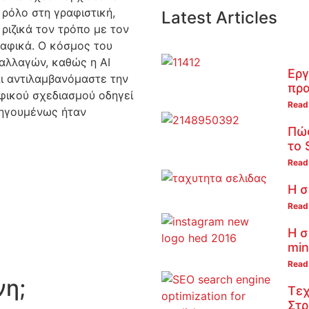
 ρόλο στη γραφιστική,
Latest Articles
ριζικά τον τρόπο με τον
ραφικά. Ο κόσμος του
αλλαγών, καθώς η AI
Εργ
ι αντιλαμβανόμαστε την
πρα
αφικού σχεδιασμού οδηγεί
Read
οηγουμένως ήταν
Πώς
το 
Read
Η σ
Read
Η σ
min
Read
νη;
Τεχ
Στρ